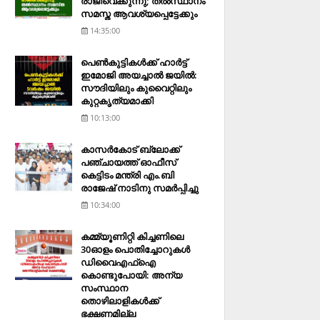
രാജിവെക്കുന്നു; തല്‍സ്ഥാനം
സമസ്ത ആവശ്യപ്പെട്ടേക്കും
14:35:00
പെണ്‍കുട്ടികള്‍ക്ക് ഹാര്‍ട്ട്
ഇമോജി അയച്ചാല്‍ ജയില്‍:
സൗദിയിലും കുവൈറ്റിലും
കുറ്റകൃത്യമാക്കി
10:13:00
കാസര്‍കോട് ബ്ലോക്ക്
പഞ്ചായത്ത് ഓഫീസ്
കെട്ടിടം മന്ത്രി എം.ബി
രാജേഷ് നാടിനു സമര്‍പ്പിച്ചു
10:34:00
കമ്മ്യൂണിറ്റി കിച്ചണിലെ
30ഓളം പൊതിച്ചോറുകള്‍
ഡിവൈഎഫ്‌ഐ
കൊണ്ടുപോയി: അന്യ
സംസ്ഥാന
തൊഴിലാളികള്‍ക്ക്
ഭക്ഷണമില്ല