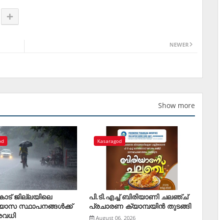
NEWER
Show more
od
Kasaragod
ോട് ജില്ലയിലെ
പി.ടി.എച്ച് ബിരിയാണി ചലഞ്ച്
്യാസ സ്ഥാപനങ്ങള്‍ക്ക്
പ്രചാരണ ക്യാമ്പയിൻ തുടങ്ങി
അവധി
August 06, 2026