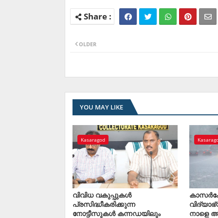
OLDER
YOU MAY LIKE
Kasaragod
Kasarag
വിവിധ വകുപ്പുകള്‍
കാസര്‍ക
പ്രസിദ്ധീകരിക്കുന്ന
വിദ്യാഭ
നോട്ടീസുകള്‍ കന്നഡയിലും
നാളെ 