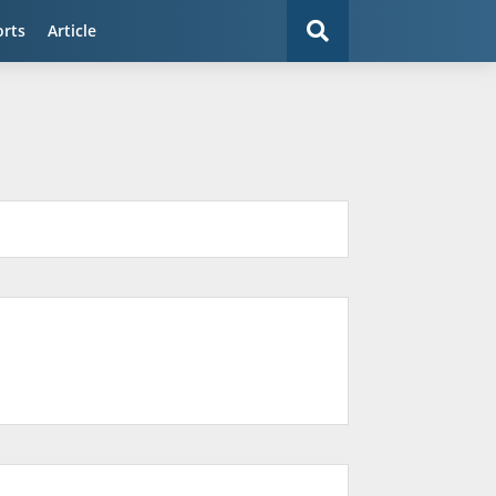
orts
Article