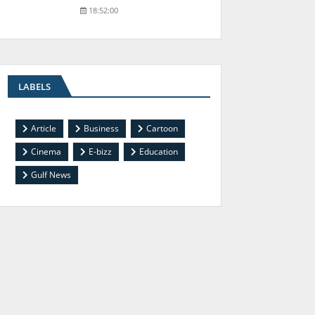
18:52:00
LABELS
Article
Business
Cartoon
Cinema
E-bizz
Education
Gulf News