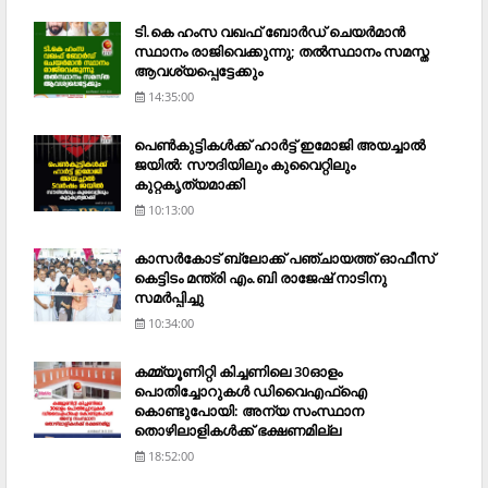
ടി.കെ ഹംസ വഖഫ് ബോര്‍ഡ് ചെയര്‍മാന്‍
സ്ഥാനം രാജിവെക്കുന്നു; തല്‍സ്ഥാനം സമസ്ത
ആവശ്യപ്പെട്ടേക്കും
14:35:00
പെണ്‍കുട്ടികള്‍ക്ക് ഹാര്‍ട്ട് ഇമോജി അയച്ചാല്‍
ജയില്‍: സൗദിയിലും കുവൈറ്റിലും
കുറ്റകൃത്യമാക്കി
10:13:00
കാസര്‍കോട് ബ്ലോക്ക് പഞ്ചായത്ത് ഓഫീസ്
കെട്ടിടം മന്ത്രി എം.ബി രാജേഷ് നാടിനു
സമര്‍പ്പിച്ചു
10:34:00
കമ്മ്യൂണിറ്റി കിച്ചണിലെ 30ഓളം
പൊതിച്ചോറുകള്‍ ഡിവൈഎഫ്‌ഐ
കൊണ്ടുപോയി: അന്യ സംസ്ഥാന
തൊഴിലാളികള്‍ക്ക് ഭക്ഷണമില്ല
18:52:00