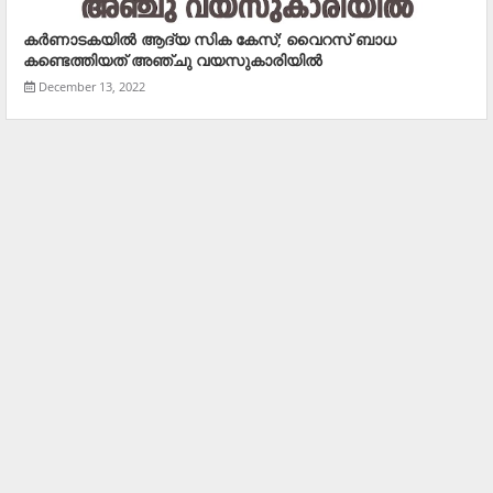
കര്‍ണാടകയില്‍ ആദ്യ സിക കേസ്; വൈറസ് ബാധ
കണ്ടെത്തിയത് അഞ്ചു വയസുകാരിയില്‍
December 13, 2022