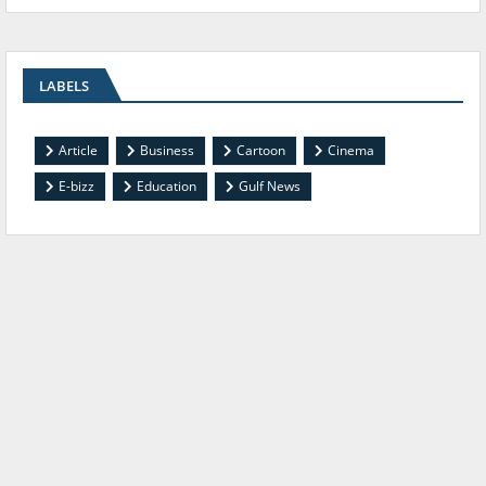
LABELS
Article
Business
Cartoon
Cinema
E-bizz
Education
Gulf News