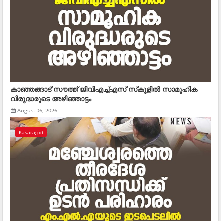
കാഞ്ഞങ്ങാട് സൗത്ത് ജിവിഎച്ച്എസ് സ്‌കൂളില്‍ സാമൂഹിക
വിരുദ്ധരുടെ അഴിഞ്ഞാട്ടം
August 06, 2026
Kasaragod