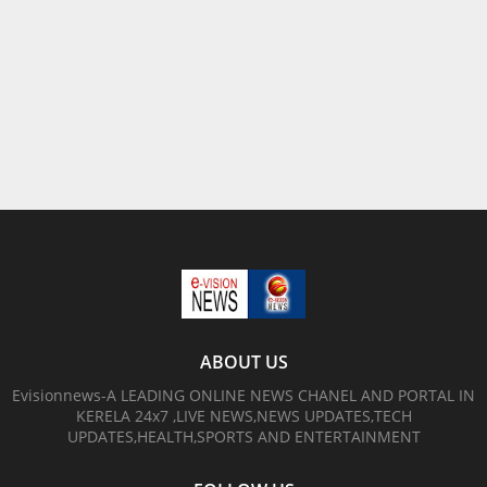
ABOUT US
Evisionnews-A LEADING ONLINE NEWS CHANEL AND PORTAL IN
KERELA 24x7 ,LIVE NEWS,NEWS UPDATES,TECH
UPDATES,HEALTH,SPORTS AND ENTERTAINMENT