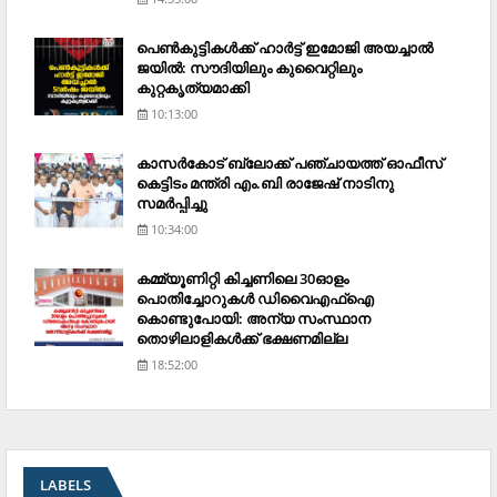
പെണ്‍കുട്ടികള്‍ക്ക് ഹാര്‍ട്ട് ഇമോജി അയച്ചാല്‍
ജയില്‍: സൗദിയിലും കുവൈറ്റിലും
കുറ്റകൃത്യമാക്കി
10:13:00
കാസര്‍കോട് ബ്ലോക്ക് പഞ്ചായത്ത് ഓഫീസ്
കെട്ടിടം മന്ത്രി എം.ബി രാജേഷ് നാടിനു
സമര്‍പ്പിച്ചു
10:34:00
കമ്മ്യൂണിറ്റി കിച്ചണിലെ 30ഓളം
പൊതിച്ചോറുകള്‍ ഡിവൈഎഫ്‌ഐ
കൊണ്ടുപോയി: അന്യ സംസ്ഥാന
തൊഴിലാളികള്‍ക്ക് ഭക്ഷണമില്ല
18:52:00
LABELS