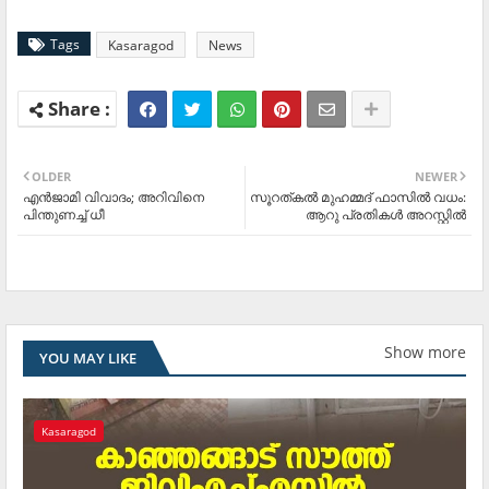
Tags
Kasaragod
News
OLDER
NEWER
എന്‍ജാമി വിവാദം; അറിവിനെ
സൂറത്കല്‍ മുഹമ്മദ് ഫാസില്‍ വധം:
പിന്തുണച്ച് ധീ
ആറു പ്രതികള്‍ അറസ്റ്റില്‍
Show more
YOU MAY LIKE
Kasaragod