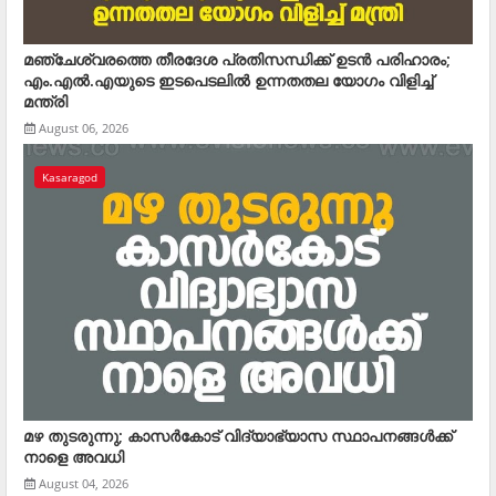
മഞ്ചേശ്വരത്തെ തീരദേശ പ്രതിസന്ധിക്ക് ഉടന്‍ പരിഹാരം;
എം.എല്‍.എയുടെ ഇടപെടലില്‍ ഉന്നതതല യോഗം വിളിച്ച്
മന്ത്രി
August 06, 2026
Kasaragod
മഴ തുടരുന്നു; കാസര്‍കോട് വിദ്യാഭ്യാസ സ്ഥാപനങ്ങള്‍ക്ക്
നാളെ അവധി
August 04, 2026