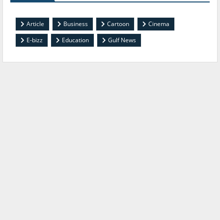
Article
Business
Cartoon
Cinema
E-bizz
Education
Gulf News